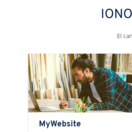
IONOS
El ca
MyWebsite