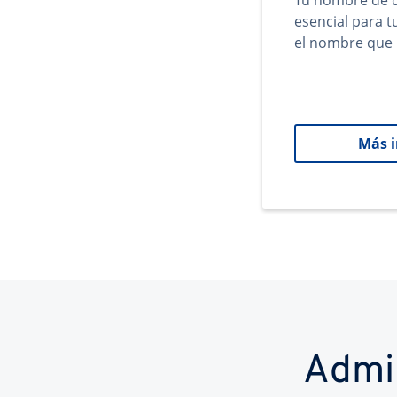
Tu nombre de d
esencial para 
el nombre que 
Más 
Admi